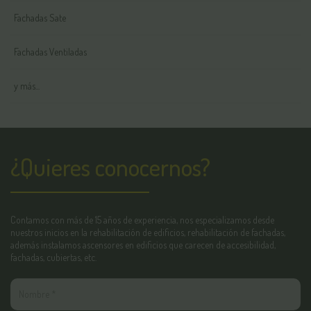
Fachadas Sate
Fachadas Ventiladas
y más...
¿Quieres conocernos?
Contamos con más de 15 años de experiencia, nos especializamos desde
nuestros inicios en la rehabilitación de edificios, rehabilitación de fachadas,
además instalamos ascensores en edificios que carecen de accesibilidad,
fachadas, cubiertas, etc.