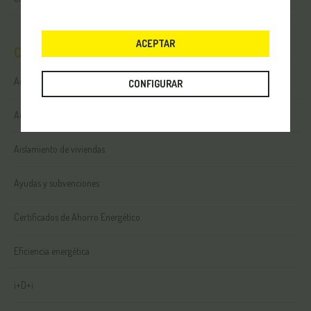
ACEPTAR
Categorías
Accesibilidad
CONFIGURAR
Aislamiento
Aislamiento de viviendas
Ayudas y subvenciones
Certificados de Ahorro Energético
Eficiencia energética
i+D+i