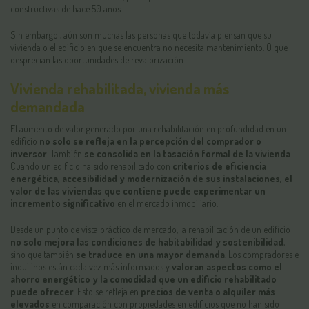
constructivas de hace 50 años.
Sin embargo , aún son muchas las personas que todavía piensan que su
vivienda o el edificio en que se encuentra no necesita mantenimiento. O que
desprecian las oportunidades de revalorización.
Vivienda rehabilitada, vivienda más
demandada
El aumento de valor generado por una rehabilitación en profundidad en un
edificio
no solo se refleja en la percepción del comprador o
inversor
. También
se consolida en la tasación formal de la vivienda
.
Cuando un edificio ha sido rehabilitado con
criterios de eficiencia
energética, accesibilidad y modernización de sus instalaciones, el
valor de las viviendas que contiene puede experimentar un
incremento significativo
en el mercado inmobiliario.
Desde un punto de vista práctico de mercado, la rehabilitación de un edificio
no solo mejora las condiciones de habitabilidad y sostenibilidad
,
sino que también
se traduce en una mayor demanda
. Los compradores e
inquilinos están cada vez más informados y
valoran aspectos como el
ahorro energético y la comodidad que un edificio rehabilitado
puede ofrecer
. Esto se refleja en
precios de venta o alquiler más
elevados
en comparación con propiedades en edificios que no han sido