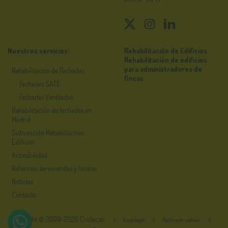
Nuestros servicios:
Rehabilitación de Edificios
Rehabilitación de edificios
para administradores de
Rehabilitación de Fachadas
fincas
Fachadas SATE
Fachadas Ventiladas
Rehabilitación de fachadas en
Madrid
Subvención Rehabilitación
Edificios
Accesibilidad
Reformas de viviendas y locales
Noticias
Contacto
Copyright © 2008-2026 Crolec.es
Aviso legal
Política de cookies