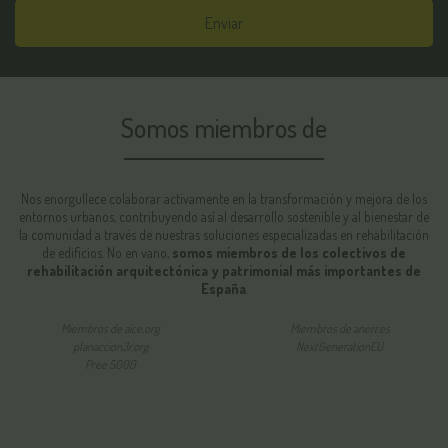
Enviar
Somos miembros de
Nos enorgullece colaborar activamente en la transformación y mejora de los
entornos urbanos, contribuyendo así al desarrollo sostenible y al bienestar de
la comunidad a través de nuestras soluciones especializadas en rehabilitación
de edificios. No en vano,
somos miembros de los colectivos de
rehabilitación arquitectónica y patrimonial más importantes de
España
.
Miembros de aice.org
Miembros de anerr.es
planaccion3r.org
NextGenerationEU
Pree 5000