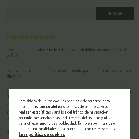
BUSCAR
Entradas recientes
Cómo cuida de tu salud y la de tu bolsillo la rehabilitación energética de tu
edificio
La rehabilitación de edificios, una herramienta para luchar contra el cambio
climático
Calificación energética de viviendas: qué significa cada letra y cómo mejorar
el edificio
Este sitio Web utiliza cookies propias y de terceros para
habilitar las funcionalidades técnicas de uso de la web,
realizar estadísticas y análisis del tráfico de navegación
Instalar un ascensor o cómo abrir un espacio para el bienestar emocional y
recibido, personalizar las preferencias del usuario y otras
la convivencia
para ofrecer anuncios y publicidad. También permitimos el
uso de funcionalidades para interactuar con redes sociales.
Mejora de eficiencia energética en Segovia: dos proyectos que apuestan por
Leer política de cookies
un futuro más sostenible