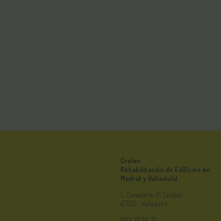
Crolec
Rehabilitación de Edificios en
Madrid y Valladolid
C. Ganaderia, 17, Zaratán
47610 - Valladolid
983 37 86 77