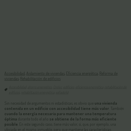
Accesibilidad
,
Aislamiento de viviendas
,
Eficiencia energética
,
Reforma de
viviendas
,
Rehabilitación de edificios
Accesibilidad
,
ahorro energético
,
Crolec
,
edificios
,
eficiencia energética
,
rehabilitación de
edificios
,
rehabilitación energética
,
valladolid
Sin necesidad de argumentos ni estadísticas, es obvio que
una vivienda
contenida en un edificio con accesibilidad tiene más valor
. También
cuando la energía necesaria para mantener una temperatura
óptima
durante todo el año
se obtiene de la forma más eficiente
posible
. En este segundo caso, tiene más valor, sí, que, por ejemplo, una
ubicada en el mismo inmueble, pero que mantiene las características